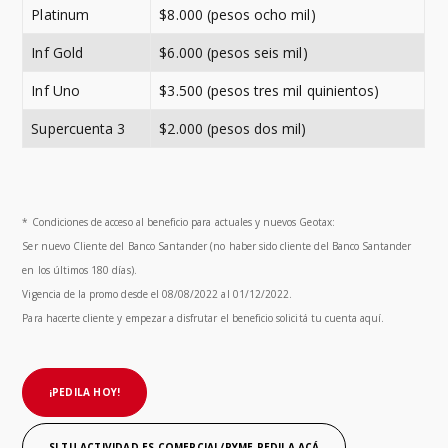
Platinum
$8.000 (pesos ocho mil)
Inf Gold
$6.000 (pesos seis mil)
Inf Uno
$3.500 (pesos tres mil quinientos)
Supercuenta 3
$2.000 (pesos dos mil)
* Condiciones de acceso al beneficio para actuales y nuevos Geotax:
Ser nuevo Cliente del Banco Santander (no haber sido cliente del Banco Santander
en los últimos 180 días).
Vigencia de la promo desde el 08/08/2022 al 01/12/2022.
Para hacerte cliente y empezar a disfrutar el beneficio solicitá tu cuenta aquí.
¡PEDILA HOY!
SI TU ACTIVIDAD ES COMERCIAL/PYME
PEDILA ACÁ